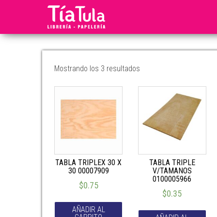
Tia
Ventas
En
Tula
Línea
Mostrando los 3 resultados
TABLA TRIPLEX 30 X
TABLA TRIPLE
30 00007909
V/TAMANOS
0100005966
$
0.75
$
0.35
AÑADIR AL