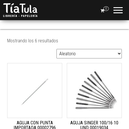
Tia
Ventas
En Línea
0
Tula
AGUJAS
Mostrando los 6 resultados
AGUJA CON PUNTA
AGUJA SINGER 100/16 10
IMPORTADA 00002796
UND 00019034