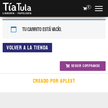
Tia
Ventas
En Línea
0
Tula
Tu carrito está vacío.
VOLVER A LA TIENDA
Seguir comprando
Creado por APLEXT