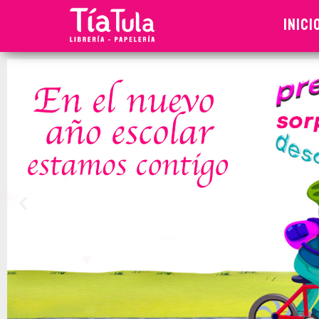
Tia
Ventas
En
INICI
Tula
Línea