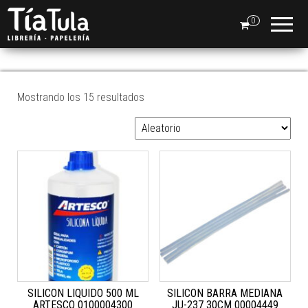
Tia
Ventas
En Línea
0
Tula
SILICON
Mostrando los 15 resultados
SILICON LIQUIDO 500 ML
SILICON BARRA MEDIANA
ARTESCO 0100004300
JU-237 30CM 00004449