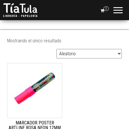
Tia
Ventas
En Línea
0
Tula
FRASCOS
Mostrando el único resultado
MARCADOR POSTER
ARTLINE ROSA NEON 12MM