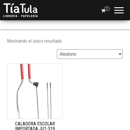
Tia
Ventas
En Línea
0
Tula
CALADORAS
Mostrando el único resultado
CALADORA ESCOLAR
IMPORTADA JU1-319