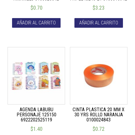
$
0.70
$
3.23
AÑADIR AL CARRITO
AÑADIR AL CARRITO
AGENDA LABUBU
CINTA PLASTICA 20 MM X
PERSONAJE 125150
30 YRS ROLLO NARANJA
6922202525119
0100024843
$
1.40
$
0.72