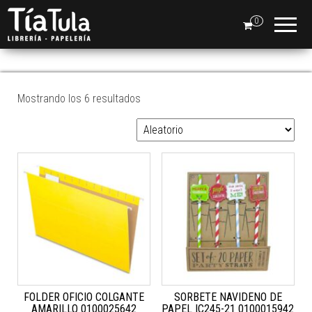
Tia
Ventas
En Línea
0
Tula
NAVIDAD
Mostrando los 6 resultados
FOLDER OFICIO COLGANTE
SORBETE NAVIDENO DE
AMARILLO 0100025642
PAPEL IC245-21 0100015942