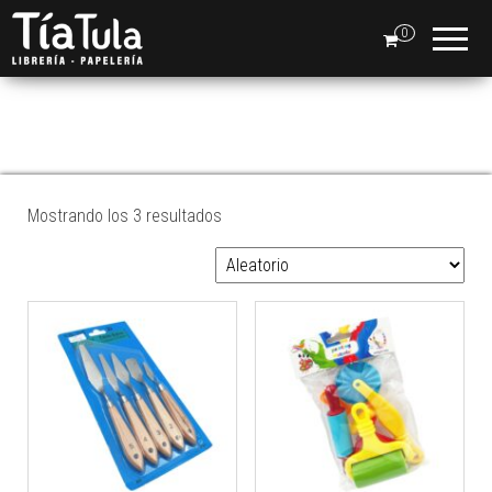
Tia
Ventas
En Línea
0
Tula
SET
MANUALIDADES
Mostrando los 3 resultados