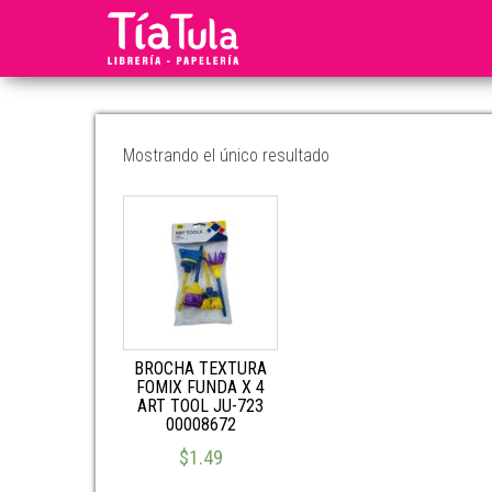
Tia
Ventas
En
Tula
Línea
Mostrando el único resultado
BROCHA TEXTURA
FOMIX FUNDA X 4
ART TOOL JU-723
00008672
$
1.49