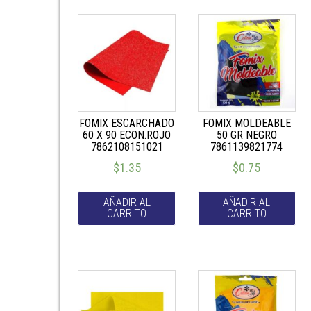
FOMIX ESCARCHADO
FOMIX MOLDEABLE
60 X 90 ECON.ROJO
50 GR NEGRO
7862108151021
7861139821774
$
1.35
$
0.75
AÑADIR AL
AÑADIR AL
CARRITO
CARRITO