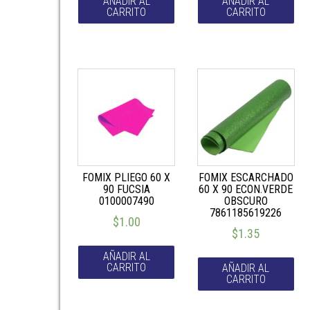
AÑADIR AL
AÑADIR AL
CARRITO
CARRITO
FOMIX PLIEGO 60 X
FOMIX ESCARCHADO
90 FUCSIA
60 X 90 ECON.VERDE
0100007490
OBSCURO
7861185619226
$
1.00
$
1.35
AÑADIR AL
CARRITO
AÑADIR AL
CARRITO