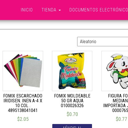
INICIO
TIENDA
DOCUMENTOS ELECTRÓNIC
FOMIX
FOMIX ESCARCHADO
FOMIX MOLDEABLE
FIGURA F
IRIDISEN. INEN A-4 X
50 GR AQUA
MEDIAN
10 COL .
0100026326
IMPORTADA 
4895138041041
000076
$
0.70
$
2.05
$
0.77