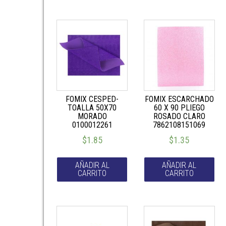
FOMIX CESPED-
FOMIX ESCARCHADO
TOALLA 50X70
60 X 90 PLIEGO
MORADO
ROSADO CLARO
0100012261
7862108151069
$
1.85
$
1.35
AÑADIR AL
AÑADIR AL
CARRITO
CARRITO