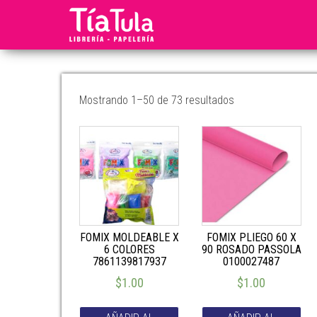
Tia
Ventas
En
Tula
Línea
Mostrando 1–50 de 73 resultados
FOMIX MOLDEABLE X
FOMIX PLIEGO 60 X
6 COLORES
90 ROSADO PASSOLA
7861139817937
0100027487
$
1.00
$
1.00