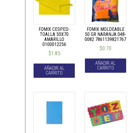
FOMIX CESPED-
FOMIX MOLDEABLE
TOALLA 50X70
50 GR NARANJA 048-
AMARILLO
0082 7861139821767
0100012256
$
0.70
$
1.85
AÑADIR AL
CARRITO
AÑADIR AL
CARRITO