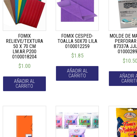
FOMIX
FOMIX CESPED-
MOLDE DE M
RELIEVE/TEXTURA
TOALLA 50X70 LILA
PERFORAR
50 X 70 CM
0100012259
87337A JJ
LM.AR.P200
0100028
$
1.85
0100018204
$
10.5
$
1.00
AÑADIR AL
CARRITO
AÑADIR 
CARRIT
AÑADIR AL
CARRITO