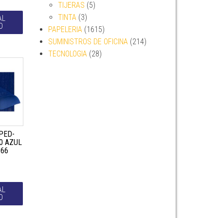
TIJERAS
(5)
TINTA
(3)
AL
O
PAPELERIA
(1615)
SUMINISTROS DE OFICINA
(214)
TECNOLOGIA
(28)
PED-
0 AZUL
266
AL
O