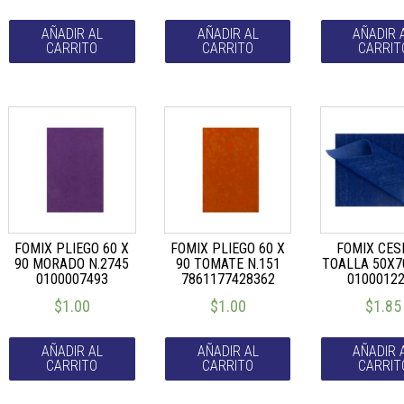
AÑADIR AL
AÑADIR AL
AÑADIR 
CARRITO
CARRITO
CARRIT
FOMIX PLIEGO 60 X
FOMIX PLIEGO 60 X
FOMIX CES
90 MORADO N.2745
90 TOMATE N.151
TOALLA 50X7
0100007493
7861177428362
0100012
$
1.00
$
1.00
$
1.85
AÑADIR AL
AÑADIR AL
AÑADIR 
CARRITO
CARRITO
CARRIT