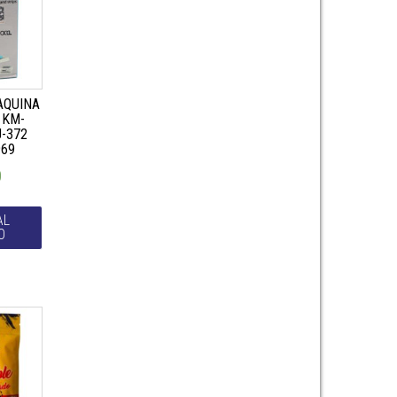
AQUINA
 KM-
U-372
969
0
AL
O