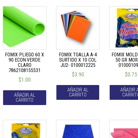
FOMIX PLIEGO 60 X
FOMIX TOALLA A-4
FOMIX MOLD
90 ECON.VERDE
SURTIDO X 10 COL
50 GR MO
CLARO
JU2- 0100012225
0100010
7862108155531
$
3.90
$
0.75
$
1.00
AÑADIR AL
AÑADIR 
CARRITO
CARRIT
AÑADIR AL
CARRITO