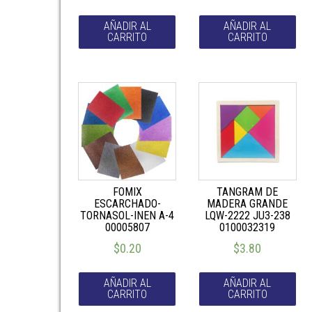
AÑADIR AL
AÑADIR AL
CARRITO
CARRITO
FOMIX
TANGRAM DE
ESCARCHADO-
MADERA GRANDE
TORNASOL-INEN A-4
LQW-2222 JU3-238
00005807
0100032319
$
0.20
$
3.80
AÑADIR AL
AÑADIR AL
CARRITO
CARRITO