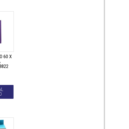
O 60 X
A
8822
AL
O