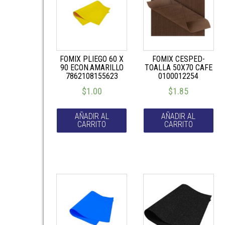
FOMIX PLIEGO 60 X
FOMIX CESPED-
90 ECON.AMARILLO
TOALLA 50X70 CAFE
7862108155623
0100012254
$
1.00
$
1.85
AÑADIR AL
AÑADIR AL
CARRITO
CARRITO