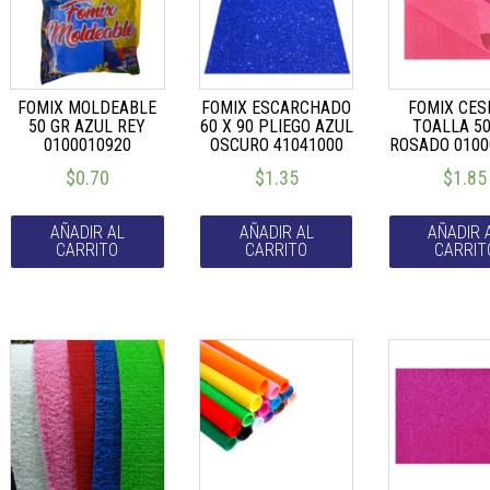
FOMIX MOLDEABLE
FOMIX ESCARCHADO
FOMIX CES
50 GR AZUL REY
60 X 90 PLIEGO AZUL
TOALLA 5
0100010920
OSCURO 41041000
ROSADO 0100
$
0.70
$
1.35
$
1.85
AÑADIR AL
AÑADIR AL
AÑADIR 
CARRITO
CARRITO
CARRIT