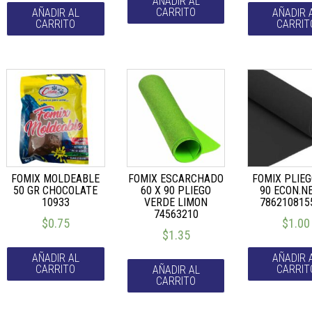
AÑADIR AL
CARRITO
AÑADIR AL
AÑADIR 
CARRITO
CARRIT
FOMIX MOLDEABLE
FOMIX ESCARCHADO
FOMIX PLIEG
50 GR CHOCOLATE
60 X 90 PLIEGO
90 ECON.N
10933
VERDE LIMON
786210815
74563210
$
0.75
$
1.00
$
1.35
AÑADIR AL
AÑADIR 
CARRITO
CARRIT
AÑADIR AL
CARRITO