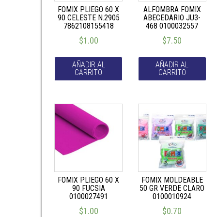
FOMIX PLIEGO 60 X
ALFOMBRA FOMIX
90 CELESTE N.2905
ABECEDARIO JU3-
7862108155418
468 0100032557
$
1.00
$
7.50
AÑADIR AL
AÑADIR AL
CARRITO
CARRITO
FOMIX PLIEGO 60 X
FOMIX MOLDEABLE
90 FUCSIA
50 GR VERDE CLARO
0100027491
0100010924
$
1.00
$
0.70