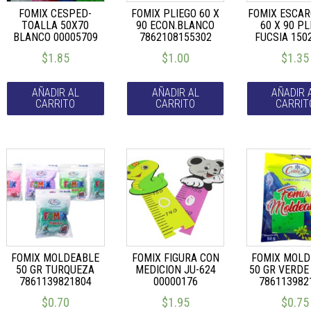
FOMIX CESPED-
FOMIX PLIEGO 60 X
FOMIX ESCA
TOALLA 50X70
90 ECON.BLANCO
60 X 90 PL
BLANCO 00005709
7862108155302
FUCSIA 150
$
1.85
$
1.00
$
1.35
AÑADIR AL
AÑADIR AL
AÑADIR 
CARRITO
CARRITO
CARRIT
FOMIX MOLDEABLE
FOMIX FIGURA CON
FOMIX MOLD
50 GR TURQUEZA
MEDICION JU-624
50 GR VERDE
7861139821804
00000176
786113982
$
0.70
$
1.95
$
0.75