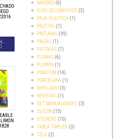
NAVIDAD
(6)
RCHADO
OJOS DECORATIVOS
(3)
IEGO
22016
PAJA PLASTICA
(1)
PALETAS
(1)
PINTURAS
(39)
AL
PINZAS
(1)
O
PISTOLAS
(7)
PLUMAS
(6)
PLUMON
(1)
POM POM
(14)
PORCELANA
(1)
REPUJADO
(3)
REVISTAS
(1)
SET MANUALIDADES
(3)
SILICON
(15)
EABLE
STICKERS
(10)
 LIMON
1828
TABLA TRIPLEX
(3)
TELA
(2)