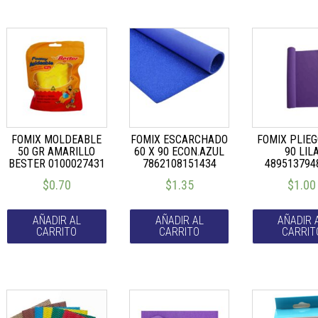
FOMIX MOLDEABLE
FOMIX ESCARCHADO
FOMIX PLIEG
50 GR AMARILLO
60 X 90 ECON.AZUL
90 LIL
BESTER 0100027431
7862108151434
489513794
$
0.70
$
1.35
$
1.00
AÑADIR AL
AÑADIR AL
AÑADIR 
CARRITO
CARRITO
CARRIT