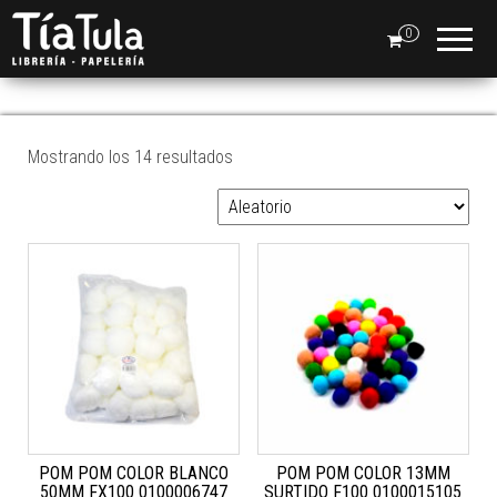
Tia
Ventas
En Línea
0
Tula
POM POM
Mostrando los 14 resultados
POM POM COLOR BLANCO
POM POM COLOR 13MM
50MM FX100 0100006747
SURTIDO F100 0100015105