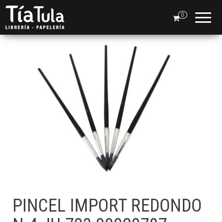
Tia
Ventas
En Línea
0
Tula
PINCEL IMPORT REDONDO