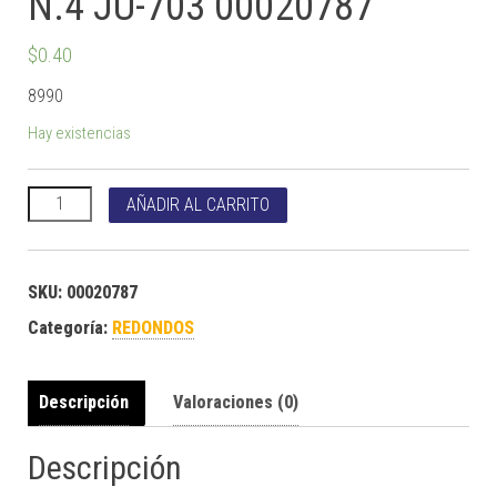
N.4 JU-703 00020787
$
0.40
8990
Hay existencias
PINCEL IMPORT REDONDO N.4 JU-703 00020787 cantidad
AÑADIR AL CARRITO
SKU:
00020787
Categoría:
REDONDOS
Descripción
Valoraciones (0)
Descripción