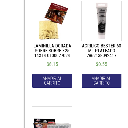
LAMINILLA DORADA
ACRILICO BESTER 60
SOBRE SOBRE X25
ML PLATEADO
14X14 0100027024
7862138092417
$
8.15
$
0.55
AÑADIR AL
AÑADIR AL
CARRITO
CARRITO