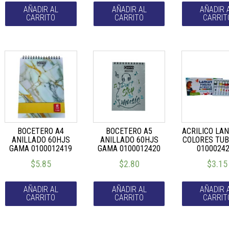
AÑADIR AL
AÑADIR AL
AÑADIR 
CARRITO
CARRITO
CARRIT
BOCETERO A4
BOCETERO A5
ACRILICO LA
ANILLADO 60HJS
ANILLADO 60HJS
COLORES TUB
GAMA 0100012419
GAMA 0100012420
0100024
$
5.85
$
2.80
$
3.15
AÑADIR AL
AÑADIR AL
AÑADIR 
CARRITO
CARRITO
CARRIT