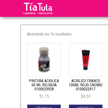
Tia
Ventas
En
Tula
Línea
Mostrando los 16 resultados
PINTURA ACRILICA
ACRILICO FRANCO
60 ML RELIQUIA
100ML ROJO CADMIO
0100023928
0100022917
$
1.75
$
4.53