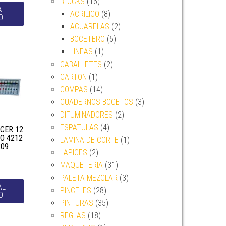
BLOCKS
(16)
AL
ACRILICO
(8)
O
ACUARELAS
(2)
BOCETERO
(5)
LINEAS
(1)
CABALLETES
(2)
CARTON
(1)
COMPAS
(14)
CUADERNOS BOCETOS
(3)
DIFUMINADORES
(2)
ESPATULAS
(4)
NCER 12
O 4212
LAMINA DE CORTE
(1)
209
LAPICES
(2)
MAQUETERIA
(31)
PALETA MEZCLAR
(3)
AL
PINCELES
(28)
O
PINTURAS
(35)
REGLAS
(18)