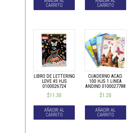
AÑADIR AL
AÑADIR AL
CARRITO
CARRITO
LIBRO DE LETTERING
CUADERNO ACAD.
LOVE 45 HJS
100 HJS 1 LINEA
0100026724
ANDINO 0100027788
$
11.30
$
1.20
AÑADIR AL
AÑADIR AL
CARRITO
CARRITO