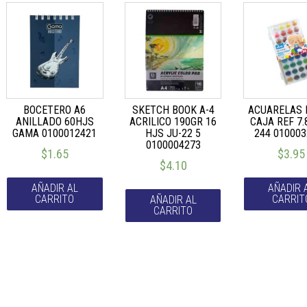
BOCETERO A6
SKETCH BOOK A-4
ACUARELAS 
ANILLADO 60HJS
ACRILICO 190GR 16
CAJA REF 7.
GAMA 0100012421
HJS JU-22 5
244 01000
0100004273
$
1.65
$
3.95
$
4.10
AÑADIR AL
AÑADIR 
CARRITO
CARRIT
AÑADIR AL
CARRITO