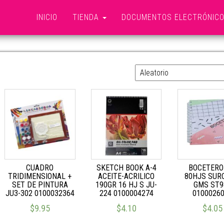
INICIO
TIENDA
DOCUMENTOS ELECTRÓNIC
BLOCKS
CUADRO
SKETCH BOOK A-4
BOCETERO
TRIDIMENSIONAL +
ACEITE-ACRILICO
80HJS SUR
SET DE PINTURA
190GR 16 HJ S JU-
GMS ST9
JU3-302 0100032364
224 0100004274
0100026
$
9.95
$
4.10
$
4.05