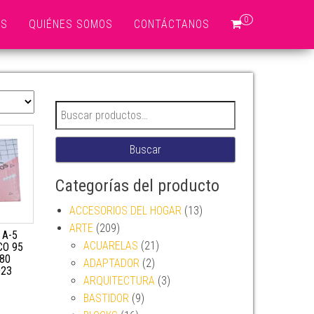
0
OS
QUIÉNES SOMOS
CONTÁCTANOS
Buscar por:
Buscar
Categorías del producto
ACCESORIOS DEL HOGAR
(13)
ARTE
(209)
 A-5
ACUARELAS
(21)
CO 95
80
ADAPTADOR
(2)
023
ARQUITECTURA
(3)
BASTIDOR
(9)