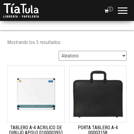
Tia
Ventas
En Línea
0
Tula
TABLERO
Mostrando los 5 resultados
TABLERO A-4 ACRILICO DE
PORTA TABLERO A-4
DIBUJO APOLO 0100003951
00003158