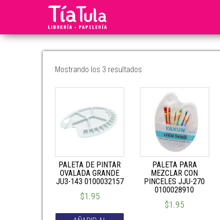
Tia
Ventas
En
Tula
Línea
Mostrando los 3 resultados
PALETA DE PINTAR
PALETA PARA
OVALADA GRANDE
MEZCLAR CON
JU3-143 0100032157
PINCELES JJU-270
0100028910
$
1.95
$
1.95