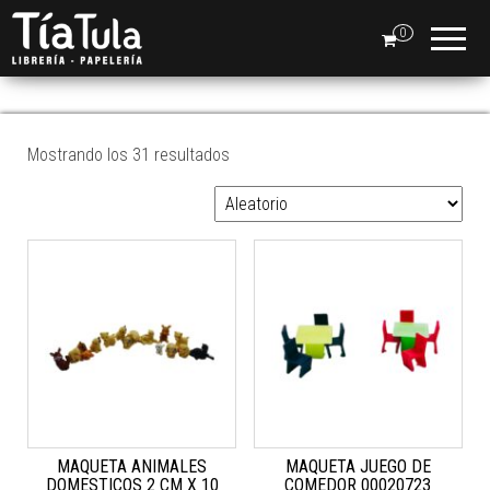
Tia
Ventas
En Línea
0
Tula
MAQUETERIA
Mostrando los 31 resultados
MAQUETA ANIMALES
MAQUETA JUEGO DE
DOMESTICOS 2 CM X 10
COMEDOR 00020723