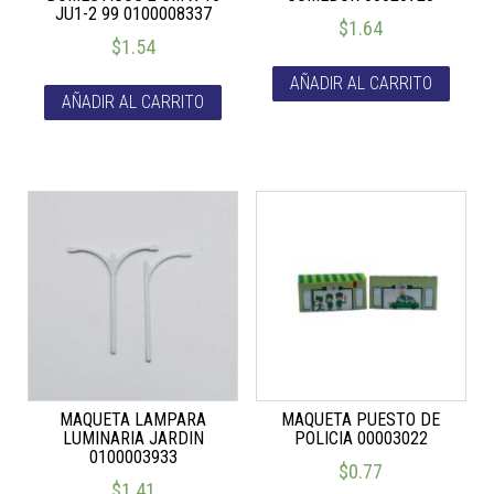
JU1-2 99 0100008337
$
1.64
$
1.54
AÑADIR AL CARRITO
AÑADIR AL CARRITO
MAQUETA LAMPARA
MAQUETA PUESTO DE
LUMINARIA JARDIN
POLICIA 00003022
0100003933
$
0.77
$
1.41