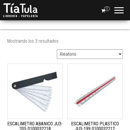
Tia
Ventas
En Línea
0
Tula
ARQUITECTURA
Mostrando los 3 resultados
ESCALIMETRO ABANICO JU3-
ESCALIMETRO PLASTICO
205 0100032218
JU3-199 0100032212