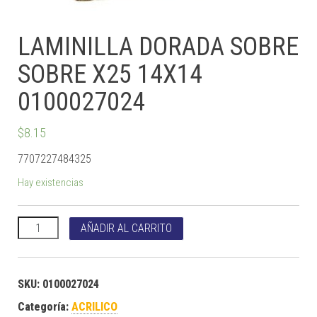
LAMINILLA DORADA SOBRE
SOBRE X25 14X14
0100027024
$
8.15
7707227484325
Hay existencias
LAMINILLA DORADA SOBRE SOBRE X25 14X14 0100027024 cant
AÑADIR AL CARRITO
SKU:
0100027024
Categoría:
ACRILICO