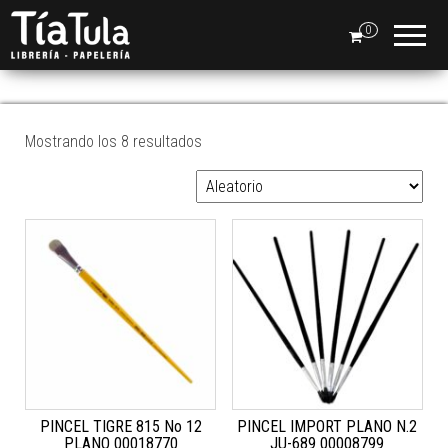
Tia
Ventas
En Línea
0
Tula
PLANO
Mostrando los 8 resultados
PINCEL TIGRE 815 No 12
PINCEL IMPORT PLANO N.2
PLANO 00018770
JU-689 00008799