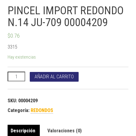
PINCEL IMPORT REDONDO
N.14 JU-709 00004209
$
0.76
3315
Hay existencias
PINCEL IMPORT REDONDO N.14 JU-709 00004209 cantidad
AÑADIR AL CARRITO
SKU:
00004209
Categoría:
REDONDOS
Descripción
Valoraciones (0)