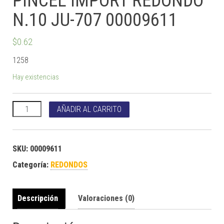
PINCEL IMPORT REDONDO
N.10 JU-707 00009611
$
0.62
1258
Hay existencias
PINCEL IMPORT REDONDO N.10 JU-707 00009611 cantidad
AÑADIR AL CARRITO
SKU:
00009611
Categoría:
REDONDOS
Descripción
Valoraciones (0)