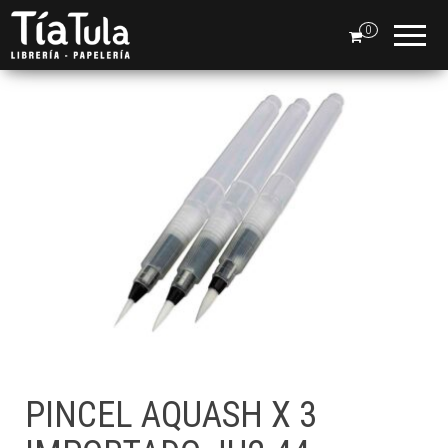
Tia
Ventas
En Línea
0
Tula
PINCEL AQUASH X 3