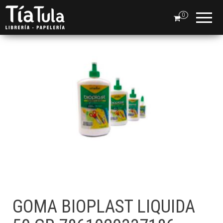
Tia
Ventas
En Línea
0
Tula
GOMA BIOPLAST LIQUIDA