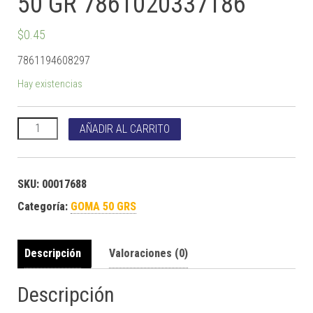
50 GR 7861020337186
$
0.45
7861194608297
Hay existencias
GOMA BIOPLAST LIQUIDA 50 GR 7861020337186 cantidad
AÑADIR AL CARRITO
SKU:
00017688
Categoría:
GOMA 50 GRS
Descripción
Valoraciones (0)
Descripción