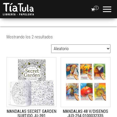
Tia
Ventas
En Línea
0
Tula
ARTE
Mostrando los 2 resultados
MANDALAS SECRET GARDEN
MANDALAS 48 V/DISENOS
SURTIDO JU-391
JU3-254 0100032335