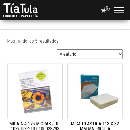
Tia
Ventas
En Línea
0
Tula
MICAS
Mostrando los 5 resultados
MICA A-4 175 MICRAS JJU-
MICA PLASTICA 113 X 82
103/JU3-213 0100028793
MM MATRICULA