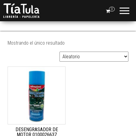
Tia
Ventas
En Línea
0
Tula
JUGUETES
Mostrando el único resultado
DESENGRASADOR DE
MOTOR 0100026637