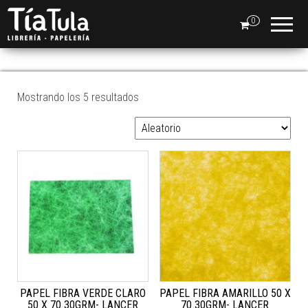
Tia
Ventas
En Línea
0
Tula
PAPEL FIBRA
Mostrando los 5 resultados
PAPEL FIBRA VERDE CLARO
PAPEL FIBRA AMARILLO 50 X
50 X 70 30GRM- LANCER
70 30GRM- LANCER