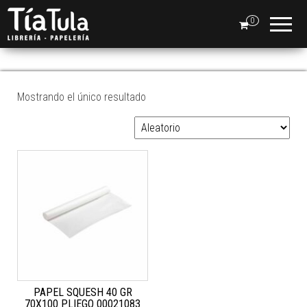
Tia
Ventas
En Línea
0
Tula
PAPEL SQUESH
Mostrando el único resultado
PAPEL SQUESH 40 GR
70X100 PLIEGO 00021083