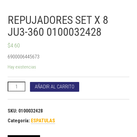
REPUJADORES SET X 8
JU3-360 0100032428
$
4.60
6900006445673
Hay existencias
REPUJADORES SET X 8 JU3-360 0100032428 cantidad
AÑADIR AL CARRITO
SKU:
0100032428
Categoría:
ESPATULAS