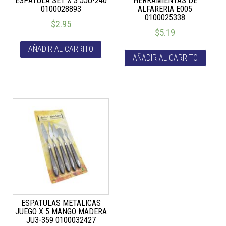
ESPATULA SET X 3 JJU-240
HERRAMIENTAS DE
0100028893
ALFARERIA E005
0100025338
$
2.95
$
5.19
AÑADIR AL CARRITO
AÑADIR AL CARRITO
ESPATULAS METALICAS
JUEGO X 5 MANGO MADERA
JU3-359 0100032427