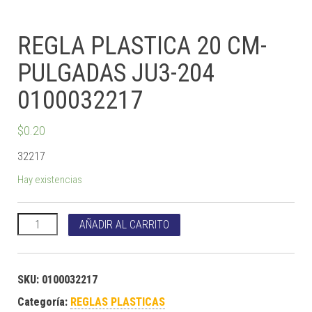
REGLA PLASTICA 20 CM-
PULGADAS JU3-204
0100032217
$
0.20
32217
Hay existencias
REGLA PLASTICA 20 CM-PULGADAS JU3-204 0100032217 cant
AÑADIR AL CARRITO
SKU:
0100032217
Categoría:
REGLAS PLASTICAS