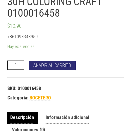
30H COLORING CRAFT
0100016458
$
10.90
7861098343959
Hay existencias
CUADERNO INALAMBRICO 30H COLORING CRAFT 0100016458 c
AÑADIR AL CARRITO
SKU:
0100016458
Categoría:
BOCETERO
Descripción
Información adicional
Valoraciones (0)