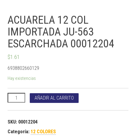
ACUARELA 12 COL
IMPORTADA JU-563
ESCARCHADA 00012204
$
1.61
6938802660129
Hay existencias
ACUARELA 12 COL IMPORTADA JU-563 ESCARCHADA 00012204
AÑADIR AL CARRITO
SKU:
00012204
Categoría:
12 COLORES