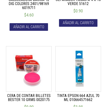
DIG COLORES 2401/98169
VERDE 51612
6019711
$
0.90
$
4.60
AÑADIR AL CARRITO
AÑADIR AL CARRITO
CERA DE CONTAR BILLETES
TINTA EPSON 664 AZUL 70
BESTER 10 GRMS 0020175
ML 010664571662
$
0.90
$
3.95