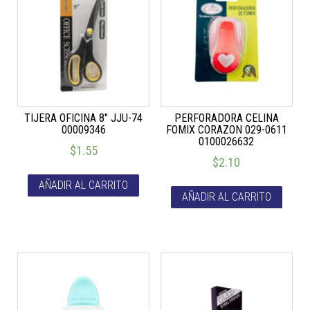
TIJERA OFICINA 8″ JJU-74
PERFORADORA CELINA
00009346
FOMIX CORAZON 029-0611
0100026632
$
1.55
$
2.10
AÑADIR AL CARRITO
AÑADIR AL CARRITO