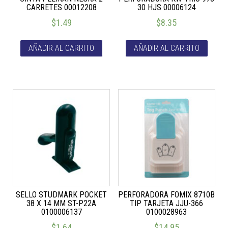
CARRETES 00012208
30 HJS 00006124
$
1.49
$
8.35
AÑADIR AL CARRITO
AÑADIR AL CARRITO
SELLO STUDMARK POCKET
PERFORADORA FOMIX 8710B
38 X 14 MM ST-P22A
TIP TARJETA JJU-366
0100006137
0100028963
$
1.64
$
14.95