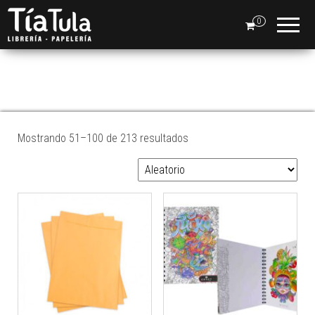
Tia
Ventas
En Línea
0
Tula
SUMINISTROS DE
OFICINA
Mostrando 51–100 de 213 resultados