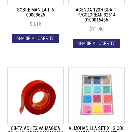
SOBRE MANILA F-6
AGENDA 120H CRAFT
00003626
P/COLOREAR 32614
0100016456
$
0.18
$
11.40
AÑADIR AL CARRITO
AÑADIR AL CARRITO
CINTA ADHESIVA MAGICA
ALMOHADILLA SET X 12 COL