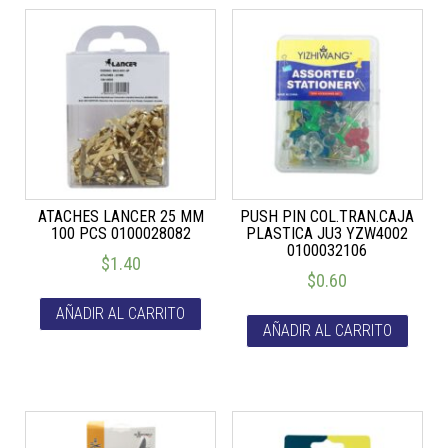
ATACHES LANCER 25 MM
PUSH PIN COL.TRAN.CAJA
100 PCS 0100028082
PLASTICA JU3 YZW4002
0100032106
$
1.40
$
0.60
AÑADIR AL CARRITO
AÑADIR AL CARRITO