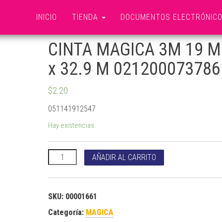
INICIO
TIENDA
DOCUMENTOS ELECTRÓNIC
CINTA MAGICA 3M 19 
x 32.9 M 021200073786
$
2.20
051141912547
Hay existencias
CINTA MAGICA 3M 19 MM x 32.9 M 021200073786 ca
AÑADIR AL CARRITO
SKU:
00001661
Categoría:
MAGICA