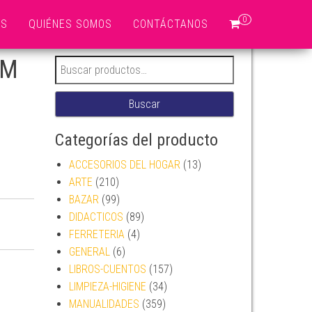
0
OS
QUIÉNES SOMOS
CONTÁCTANOS
MM
Buscar por:
Buscar
Categorías del producto
ACCESORIOS DEL HOGAR
(13)
ARTE
(210)
BAZAR
(99)
DIDACTICOS
(89)
ntidad
FERRETERIA
(4)
GENERAL
(6)
LIBROS-CUENTOS
(157)
LIMPIEZA-HIGIENE
(34)
MANUALIDADES
(359)