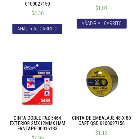
0100027159
$
1.01
$
3.30
AÑADIR AL CARRITO
AÑADIR AL CARRITO
CINTA DOBLE FAZ 5464
CINTA DE EMBALAJE 48 X 80
EXTERIOR 2MX12MMX1MM
CAFE QSB 0100027156
FANTAPE 00016183
$
1.13
$
2.95