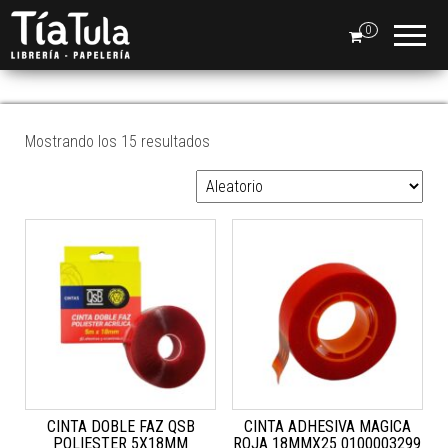
Tia
Ventas
En Línea
0
Tula
CINTAS ADHESIVAS
Mostrando los 15 resultados
CINTA DOBLE FAZ QSB
CINTA ADHESIVA MAGICA
POLIESTER 5X18MM
ROJA 18MMX25 0100003299