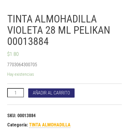
TINTA ALMOHADILLA
VIOLETA 28 ML PELIKAN
00013884
$
1.80
7703064300705
Hay existencias
TINTA ALMOHADILLA VIOLETA 28 ML PELIKAN 00013884 canti
AÑADIR AL CARRITO
SKU:
00013884
Categoría:
TINTA ALMOHADILLA