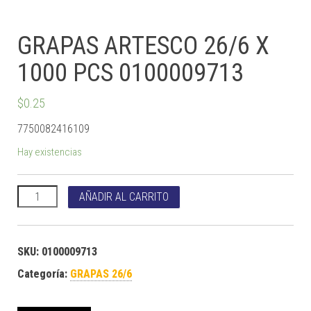
GRAPAS ARTESCO 26/6 X
1000 PCS 0100009713
$
0.25
7750082416109
Hay existencias
GRAPAS ARTESCO 26/6 X 1000 PCS 0100009713 cantidad
AÑADIR AL CARRITO
SKU:
0100009713
Categoría:
GRAPAS 26/6