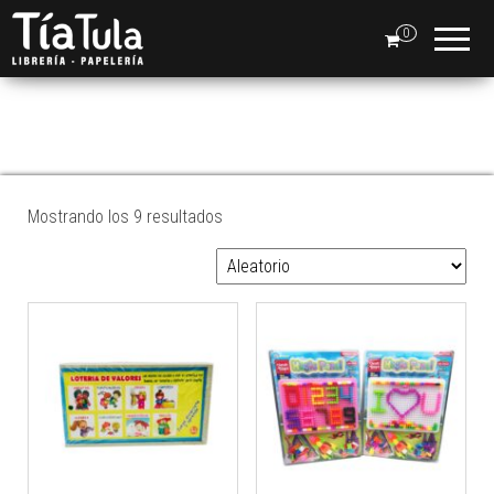
Tia
Ventas
En Línea
0
Tula
JUEGO DE
INTELIGENCIA
Mostrando los 9 resultados