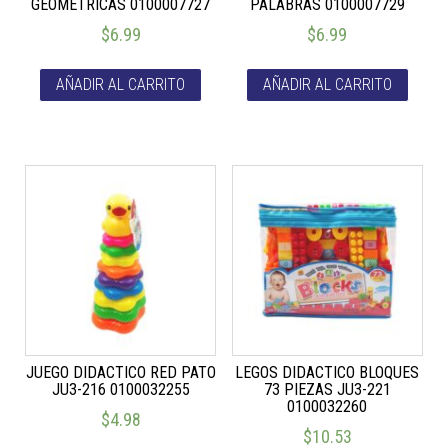
GEOMETRICAS 0100007727
PALABRAS 0100007729
$
6.99
$
6.99
AÑADIR AL CARRITO
AÑADIR AL CARRITO
JUEGO DIDACTICO RED PATO
LEGOS DIDACTICO BLOQUES
JU3-216 0100032255
73 PIEZAS JU3-221
0100032260
$
4.98
$
10.53