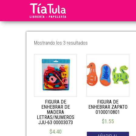
Tia
Ventas
En
Tula
Línea
Mostrando los 3 resultados
FIGURA DE
FIGURA DE
ENHEBRAR DE
ENHEBRAR ZAPATO
MADERA
0100010801
LETRAS/NUMEROS
$
1.55
JJU-63 00003073
$
4.40