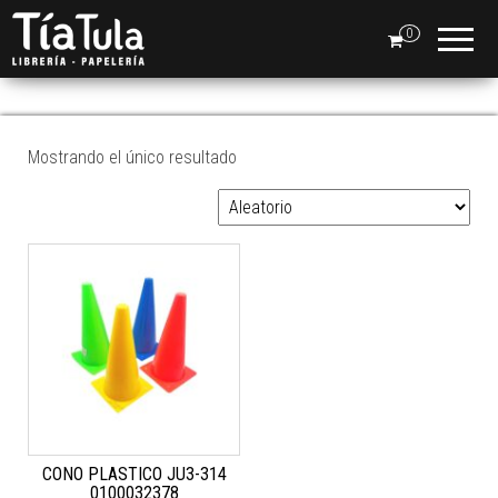
Tia
Ventas
En Línea
0
Tula
CONOS
Mostrando el único resultado
CONO PLASTICO JU3-314
0100032378