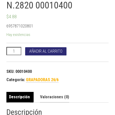
N.2820 00010400
$
4.88
6957871020801
Hay existencias
GRAPADORA HUACHI N.2820 00010400 cantidad
AÑADIR AL CARRITO
SKU:
00010400
Categoría:
GRAPADORAS 26/6
Descripción
Valoraciones (0)
Descripción