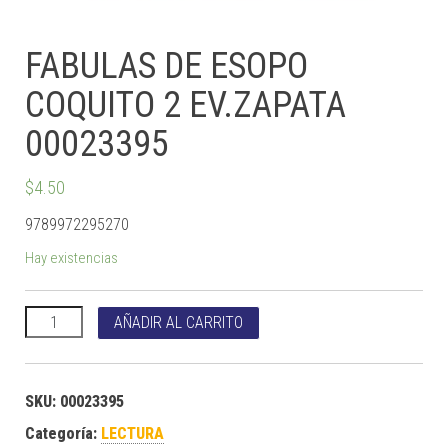
FABULAS DE ESOPO
COQUITO 2 EV.ZAPATA
00023395
$
4.50
9789972295270
Hay existencias
FABULAS DE ESOPO COQUITO 2 EV.ZAPATA 00023395 cantidad
AÑADIR AL CARRITO
SKU:
00023395
Categoría:
LECTURA