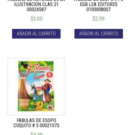
ILUSTRACION CLAS 21
EGB LEA EDITORES
00024587
0100008007
$
3.00
$
2.99
AÑADIR AL CARRITO
AÑADIR AL CARRITO
FABULAS DE ESOPO
COQUITO # 5 00021573
$
4.50