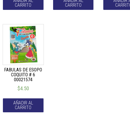
AÑADIR AL
AÑADIR AL
AÑADIR 
CARRITO
CARRITO
CARRIT
FABULAS DE ESOPO
COQUITO # 6
00021574
$
4.50
AÑADIR AL
CARRITO