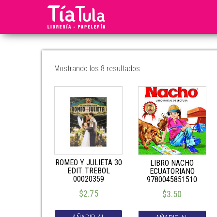
Tia
Ventas
En
Tula
Línea
Mostrando los 8 resultados
ROMEO Y JULIETA 30
LIBRO NACHO
EDIT. TREBOL
ECUATORIANO
00020359
9780045851510
$
2.75
$
3.50