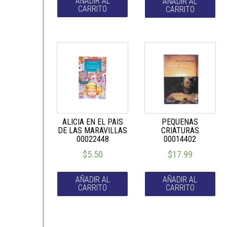
AÑADIR AL
AÑADIR AL
CARRITO
CARRITO
ALICIA EN EL PAIS
PEQUENAS
DE LAS MARAVILLAS
CRIATURAS
00022448
00014402
$
5.50
$
17.99
AÑADIR AL
AÑADIR AL
CARRITO
CARRITO