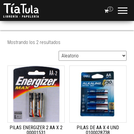
Tia
Ventas
En Línea
0
Tula
PILAS
Mostrando los 2 resultados
PILAS ENERGIZER 2 AA X 2
PILAS DE AA X 4 UND
00001531
0100028738