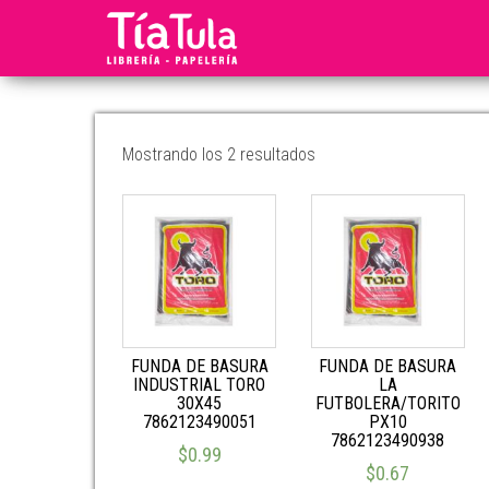
Tia
Ventas
En
Tula
Línea
Mostrando los 2 resultados
FUNDA DE BASURA
FUNDA DE BASURA
INDUSTRIAL TORO
LA
30X45
FUTBOLERA/TORITO
7862123490051
PX10
7862123490938
$
0.99
$
0.67